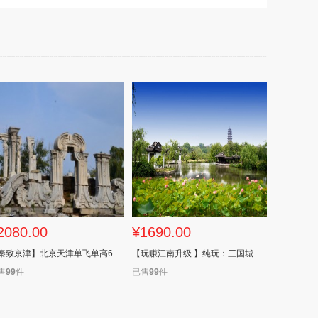
2080.00
¥1690.00
【秦致京津】北京天津单飞单高6日游
【玩赚江南升级 】纯玩：三国城+扬州瘦西湖+三水乡木渎、乌镇、迪士尼+华东六市 小镇双飞6天全陪团】
售
99
件
已售
99
件