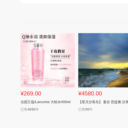
¥269.00
¥4580.00
法国兰蔻/Lancome 大粉水400ml
已售
4696
件
已售
99
件