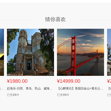
猜你喜欢
¥1980.00
¥14999.00
¥
【星月沙美岛】 曼谷 芭提雅 沙美岛休闲八天六晚
赶海乐-日照、青岛、乳山、威海双卧6日游
【心醉黄石】美国旧金山+黄石公园+东西海岸+大瀑布14天
已售
99
件
已售
99
件
已