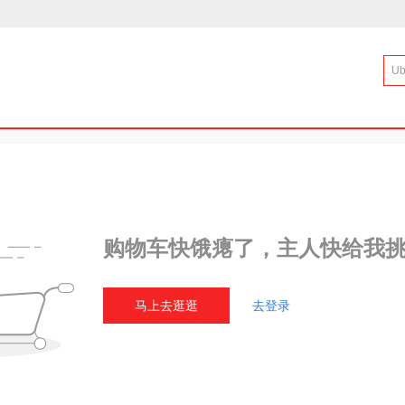
购物车快饿瘪了，主人快给我
马上去逛逛
去登录