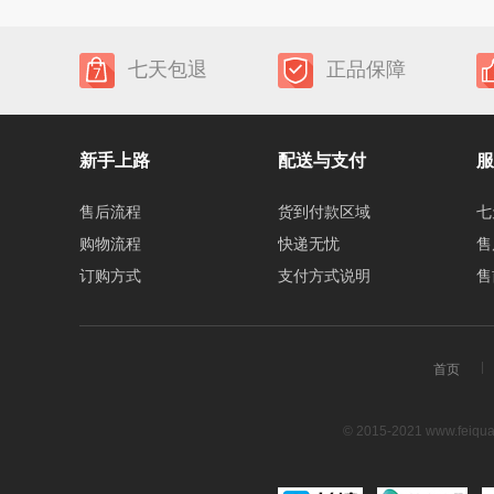
七天包退
正品保障
新手上路
配送与支付
服
售后流程
货到付款区域
七
购物流程
快递无忧
售
订购方式
支付方式说明
售
首页
© 2015-2021 www.feiq