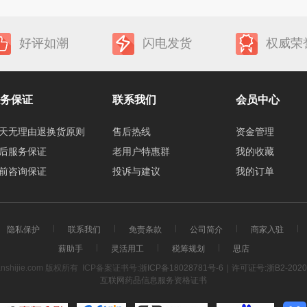
好评如潮
闪电发货
权威荣
务保证
联系我们
会员中心
天无理由退换货原则
售后热线
资金管理
后服务保证
老用户特惠群
我的收藏
前咨询保证
投诉与建议
我的订单
隐私保护
联系我们
免责条款
公司简介
商家入驻
薪助手
灵活用工
税筹规划
思店
uanshijie.com 版权所有
ICP备案证书号:
浙ICP备18028781号-6｜许可证号:浙B2-2020
互联网药品信息服务资格证书