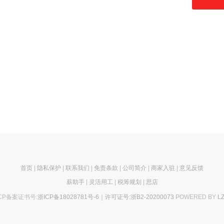
首页
|
隐私保护
|
联系我们
|
免责条款
|
公司简介
|
商家入驻
|
意见反馈
薪助手
|
灵活用工
|
税筹规划
|
思店
ICP备案证书号:
浙ICP备18028781号-6｜许可证号:浙B2-20200073
POWERED BY
L