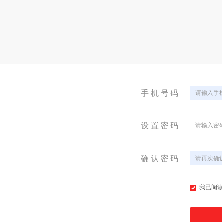
手 机 号 码
设 置 密 码
确 认 密 码
我已阅